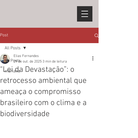
Post
All Posts
Elias Fernandes
All Posts
29 de out. de 2025
3 min de leitura
“Lei da Devastação”: o
mariana
retrocesso ambiental que
ameaça o compromisso
brasileiro com o clima e a
biodiversidade