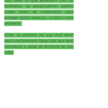
Com base no que aprendem com as 
borboletas, os pesquisadores podem 
propor ações de conservação para 
proteger certas espécies – e todo o meio 
ambiente. 
Então, da próxima vez que você olhar 
para uma borboleta, talvez isso faça você 
considerar a saúde do ambiente ao seu 
redor.
	Ficou curioso para saber mais? 
Leia o texto completo 
aqui
. Utilize a 
opção de tradução da página do seu 
navegador para ler em português.