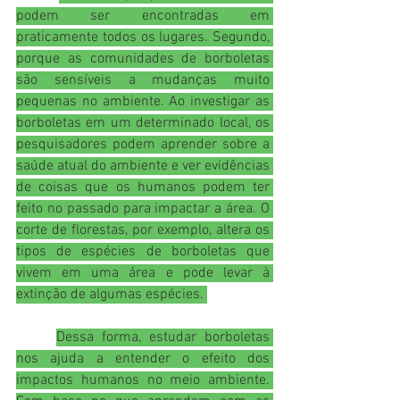
podem ser encontradas em 
praticamente todos os lugares. Segundo, 
porque as comunidades de borboletas 
são sensíveis a mudanças muito 
pequenas no ambiente. Ao investigar as 
borboletas em um determinado local, os 
pesquisadores podem aprender sobre a 
saúde atual do ambiente e ver evidências 
de coisas que os humanos podem ter 
feito no passado para impactar a área. O 
corte de florestas, por exemplo, altera os 
tipos de espécies de borboletas que 
vivem em uma área e pode levar à 
extinção de algumas espécies. 
Dessa forma, estudar borboletas 
nos ajuda a entender o efeito dos 
impactos humanos no meio ambiente. 