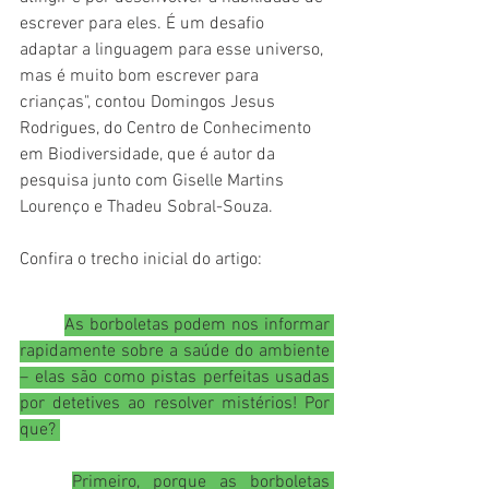
escrever para eles. É um desafio 
adaptar a linguagem para esse universo, 
mas é muito bom escrever para 
crianças", contou Domingos Jesus 
Rodrigues, do Centro de Conhecimento 
em Biodiversidade, que é autor da 
pesquisa junto com Giselle Martins 
Lourenço e Thadeu Sobral-Souza.  
Confira o trecho inicial do artigo:
As borboletas podem nos informar 
rapidamente sobre a saúde do ambiente 
– elas são como pistas perfeitas usadas 
por detetives ao resolver mistérios! Por 
que? 
Primeiro, porque as borboletas 