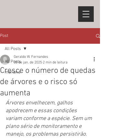
Post
All Posts
Geraldo W. Fernandes
All Posts
30 de jan. de 2025
2 min de leitura
Cresce o número de quedas
mariana
de árvores e o risco só
aumenta
Árvores envelhecem, galhos 
apodrecem e essas condições 
variam conforme a espécie. Sem um 
plano sério de monitoramento e 
manejo, os problemas persistirão.