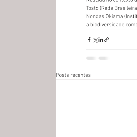
Nascida no contexto d
Tosto (Rede Brasileira
Nondas Okiama (Insti
a biodiversidade como
Posts recentes