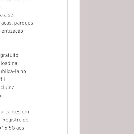
 
a a se 
raças, parques 
ientização 
gratuito 
pload na 
blicá-la no 
il 
luir a 
.
marcantes em 
r Registro de 
A16 5G aos 