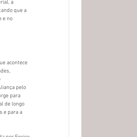
ial, a 
tando que a 
 e no 
que acontece 
des, 
 
liança pelo 
urge para 
l de longo 
 e para a 