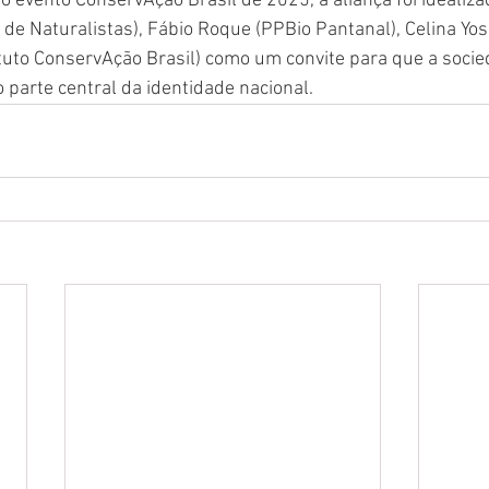
o evento ConservAção Brasil de 2025, a aliança foi idealiza
 de Naturalistas), Fábio Roque (PPBio Pantanal), Celina Yos
tuto ConservAção Brasil) como um convite para que a soci
 parte central da identidade nacional.