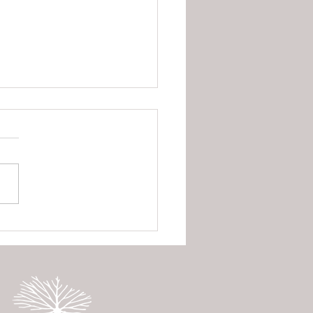
nças climáticas ameaçam
belhas e colocam em risco
odução de alimentos na
 do Rio Doce