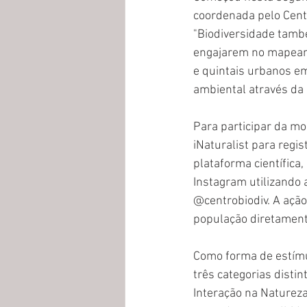
coordenada pelo Cent
"Biodiversidade també
engajarem no mapeamen
e quintais urbanos em
ambiental através da 
Para participar da mob
iNaturalist para regi
plataforma científica
Instagram utilizando
@centrobiodiv. A ação
população diretamente
Como forma de estímu
três categorias distin
Interação na Natureza