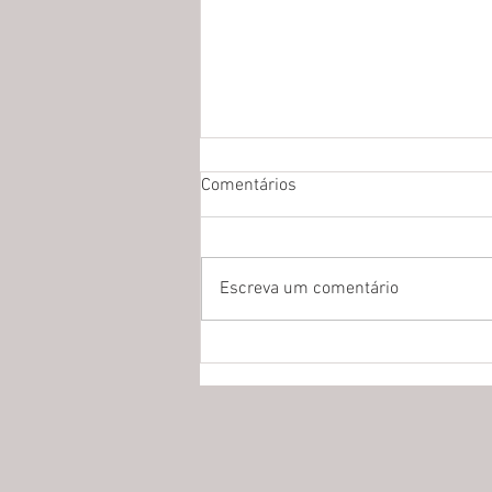
Comentários
Escreva um comentário
Centro de Conhecimento em
Biodiversidade recebe
professores da UFMG e da
Universidade Renmin da China