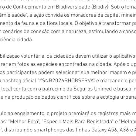
ro de Conhecimento em Biodiversidade (Biodiv). Sob o lema
m é saúde", a ação convida os moradores da capital mineir
to da fauna e da flora locais. O objetivo é transformar p
 cenários de conexão com a natureza, estimulando a consc
ciência cidadã.
ilização voluntária, os cidadãos devem utilizar o aplicativo 
strar em fotos as espécies encontradas na cidade. Após o u
, os participantes podem selecionar sua melhor imagem e pu
 a hashtag oficial "#SNB2026BHOBSERVA" e marcando o perf
 local conta com o patrocínio da Seguros Unimed e busca inc
 na produção de dados científicos sobre a ecologia urbana
lo ao engajamento, o projeto premiará os registros mais 
tas: "Melhor Foto", "Espécie Mais Rara Registrada" e "Melho
", distribuindo smartphones das linhas Galaxy A56, A36 e 