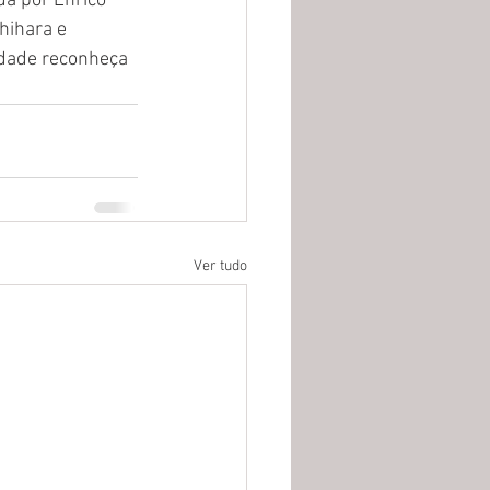
da por Enrico 
hihara e 
edade reconheça 
Ver tudo