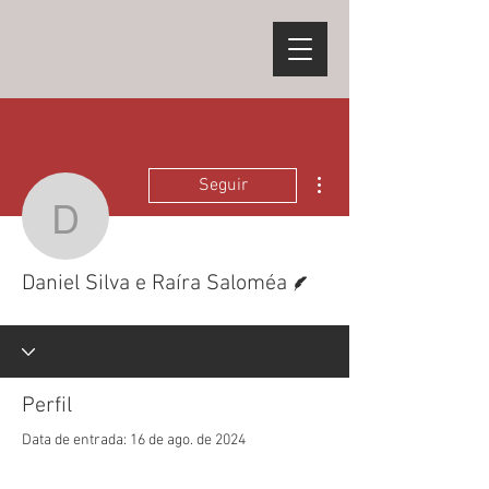
Mais ações
Seguir
Daniel Silva e Raíra Sa
Escritor
Daniel Silva e Raíra Saloméa
Perfil
Data de entrada: 16 de ago. de 2024