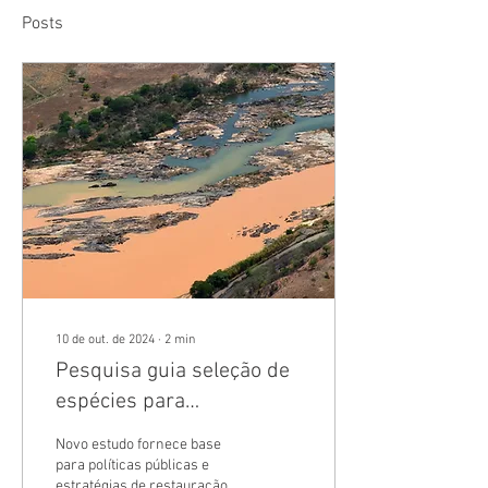
Posts
10 de out. de 2024
∙
2
min
Pesquisa guia seleção de
espécies para
intervenções na bacia do
Novo estudo fornece base
Rio Doce
para políticas públicas e
estratégias de restauração