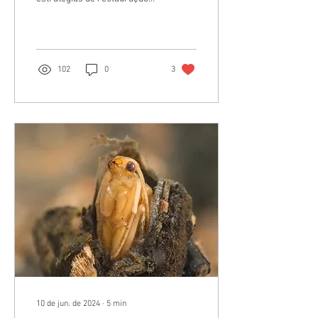
em um trecho do Rio Doce. O
desastre da barragem de
Fundão,...
102
0
3
10 de jun. de 2024
∙
5
min