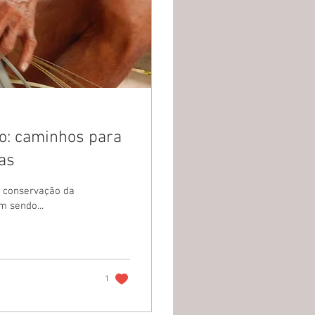
ão: caminhos para
as
 conservação da
m sendo...
1