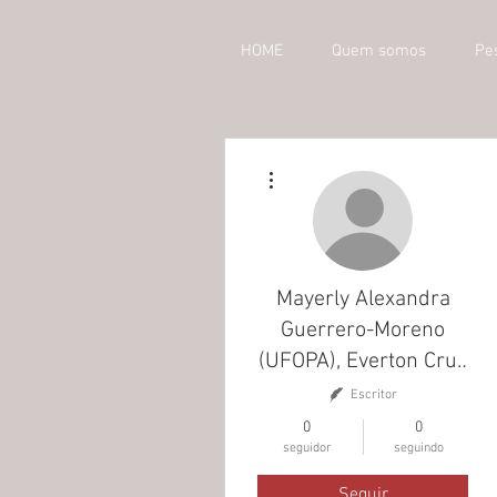
HOME
Quem somos
Pe
Mais ações
Mayerly Alexandra
Guerrero-Moreno
(UFOPA), Everton Cruz
da Silva (UFPA),
Escritor
Leandro Juen (UFPA)
0
0
seguidor
seguindo
e José Max Barbosa
Oliveira-Junior
Seguir