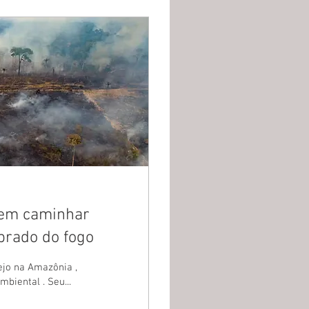
evem caminhar
ibrado do fogo
ejo na Amazônia ,
tornou-se um dos principais agentes de degradação ambiental . Seu...