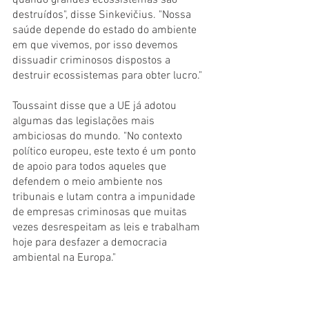
quando grandes ecossistemas são 
destruídos", disse Sinkevičius. "Nossa 
saúde depende do estado do ambiente 
em que vivemos, por isso devemos 
dissuadir criminosos dispostos a 
destruir ecossistemas para obter lucro."
Toussaint disse que a UE já adotou 
algumas das legislações mais 
ambiciosas do mundo. "No contexto 
político europeu, este texto é um ponto 
de apoio para todos aqueles que 
defendem o meio ambiente nos 
tribunais e lutam contra a impunidade 
de empresas criminosas que muitas 
vezes desrespeitam as leis e trabalham 
hoje para desfazer a democracia 
ambiental na Europa."
O acordo veio após meses de 
negociação entre o Conselho da UE, a 
Comissão Europeia e o Parlamento, 