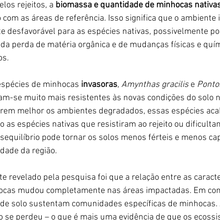
los rejeitos, a 
biomassa e quantidade de minhocas nativas 
com as áreas de referência. Isso significa que o ambiente 
e desfavorável para as espécies nativas, possivelmente po
da perda de matéria orgânica e de mudanças físicas e quím
os.
espécies de minhocas 
invasoras
, 
Amynthas gracilis
 e 
Ponto
am-se muito mais resistentes às novas condições do solo n
rarem melhor os ambientes degradados, essas espécies a
 as espécies nativas que resistiram ao rejeito ou dificulta
equilíbrio pode tornar os solos menos férteis e menos ca
idade da região.
e revelado pela pesquisa foi que a relação entre as caracte
hocas mudou completamente nas áreas impactadas. Em con
s de solo sustentam comunidades específicas de minhocas. 
o se perdeu – o que é mais uma evidência de que os ecossi