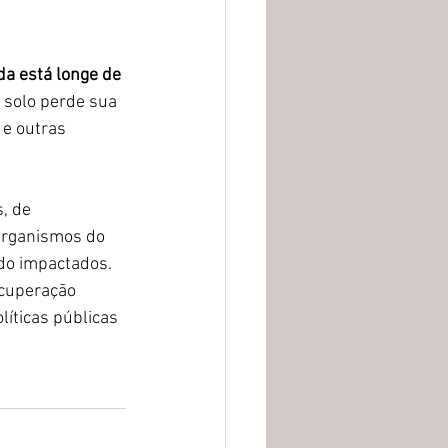
da está longe de 
solo perde sua 
 e outras 
, de 
organismos do 
o impactados. 
ecuperação 
líticas públicas 