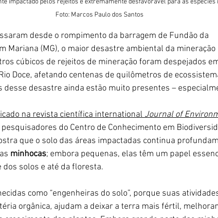
te impactado pelos rejeitos é extremamente desfavorável para as espécies 
Foto: Marcos Paulo dos Santos
assaram desde o rompimento da barragem de Fundão da 
 Mariana (MG), o maior desastre ambiental da mineração n
tros cúbicos de rejeitos de mineração foram despejados em 
 Rio Doce, afetando centenas de quilômetros de ecossistem
s desse desastre ainda estão muito presentes – especialme
ado na revista científica international 
Journal of Environm
e pesquisadores do Centro de Conhecimento em Biodiversid
stra que o solo das áreas impactadas continua profundame
as 
minhocas
; embora pequenas, elas têm um papel essenci
os solos e até da floresta.
ecidas como “engenheiras do solo”, porque suas atividades
ria orgânica, ajudam a deixar a terra mais fértil, melhoram