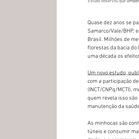
Estudo observou que a
mbien
Quase dez anos se p
Samarco/Vale/BHP, em
Brasil. Milhões de me
florestas da bacia do
uma década os efeito
Um novo estudo, public
com a participação d
(INCT/CNPq/MCTI), mo
quem revela isso são 
manutenção da saúde d
As minhocas são conh
túneis e consumir maté