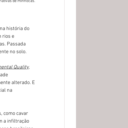
nativas de minhocas. 
a história do 
rios e 
as. Passada 
nte no solo.
ental Quality
, 
ade 
nte alterado. E 
al na 
, como cavar 
 a infiltração 