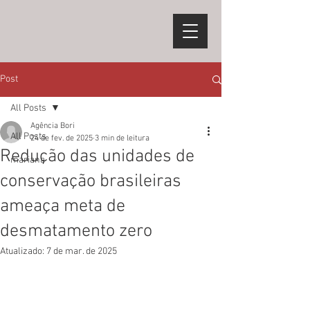
Post
All Posts
Agência Bori
All Posts
24 de fev. de 2025
3 min de leitura
Redução das unidades de
mariana
conservação brasileiras
ameaça meta de
desmatamento zero
Atualizado:
7 de mar. de 2025