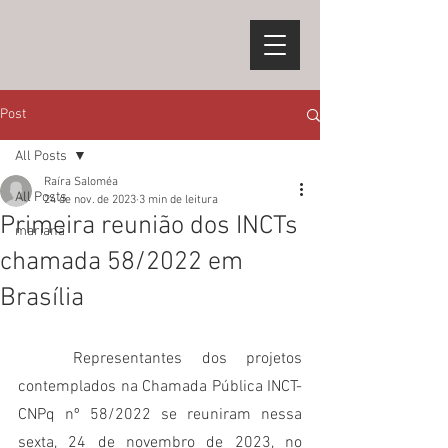
Post
All Posts
Raíra Saloméa
All Posts
24 de nov. de 2023
3 min de leitura
Primeira reunião dos INCTs
mariana
chamada 58/2022 em
Brasília
	Representantes dos projetos 
contemplados na Chamada Pública INCT-
CNPq nº 58/2022 se reuniram nessa 
sexta, 24 de novembro de 2023, no 