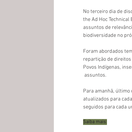
No terceiro dia de di
the Ad Hoc Technical 
assuntos de relevânc
biodiversidade no pr
Foram abordados tema
repartição de direito
Povos Indígenas, ins
 assuntos.
Para amanhã, último d
atualizados para cad
seguidos para cada u
Saiba mais: