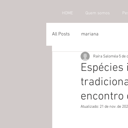
HOME
Quem somos
Pe
All Posts
mariana
Raíra Saloméa
5 de 
Espécies 
tradicion
encontro 
Atualizado:
21 de nov. de 20