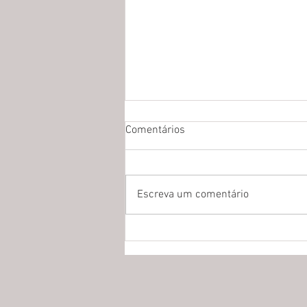
Comentários
Escreva um comentário
Centro de Conhecimento em
Biodiversidade recebe
professores da UFMG e da
Universidade Renmin da China