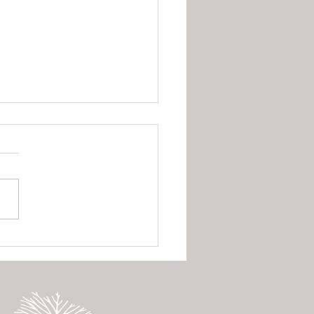
nças climáticas ameaçam
belhas e colocam em risco
odução de alimentos na
 do Rio Doce