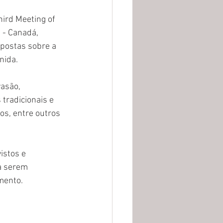
ird Meeting of 
 - Canadá, 
postas sobre a 
nida.
asão, 
tradicionais e 
s, entre outros 
istos e 
a serem 
mento.