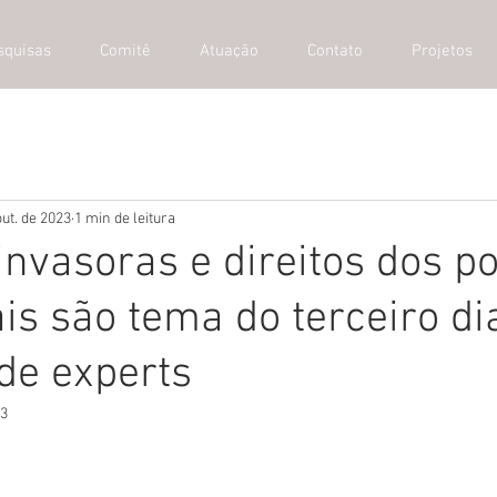
squisas
Comitê
Atuação
Contato
Projetos
out. de 2023
1 min de leitura
invasoras e direitos dos p
ais são tema do terceiro di
de experts
23