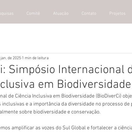
squisas
Comitê
Atuação
Contato
Projetos
 jan. de 2025
1 min de leitura
i: Simpósio Internacional 
nclusiva em Biodiversidade
nal de Ciência Inclusiva em Biodiversidade (BioDiverCi) obj
s inclusivas e a importância da diversidade no processo de
almente sobre biodiversidade e conservação.
os amplificar as vozes do Sul Global e fortalecer a ciência