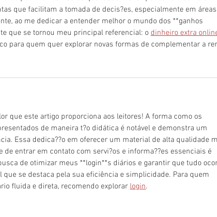
ntas que facilitam a tomada de decis?es, especialmente em áreas
nte, ao me dedicar a entender melhor o mundo dos **ganhos 
e que se tornou meu principal referencial: o 
dinheiro extra onlin
tico para quem quer explorar novas formas de complementar a re
lor que este artigo proporciona aos leitores! A forma como os 
resentados de maneira t?o didática é notável e demonstra um 
ia. Essa dedica??o em oferecer um material de alta qualidade m
e de entrar em contato com servi?os e informa??es essenciais é 
sca de otimizar meus **login**s diários e garantir que tudo ocor
l que se destaca pela sua eficiência e simplicidade. Para quem 
io fluida e direta, recomendo explorar 
login
.