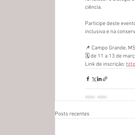
ciência.
Participe deste event
inclusiva e na conser
📌 Campo Grande, MS
🗓️ de 11 a 13 de mar
Link de inscrição: 
htt
Posts recentes