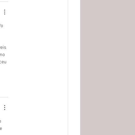
o 
eis 
mo 
ceu 
e 
e 