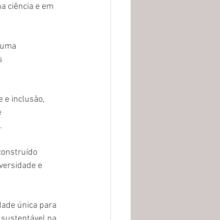
a ciência e em 
 uma 
s 
 e inclusão, 
 
.
onstruído 
versidade e 
dade única para 
 sustentável na 