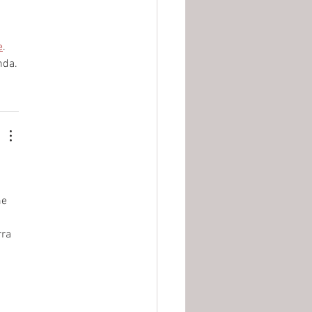
 
e
. 
nda.
e 
ra 