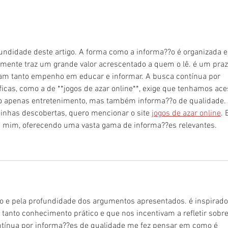
As tragédias do sul e do norte
O imp
exigem respostas
pesc
transformadoras
coletivamente construídas
undidade deste artigo. A forma como a informa??o é organizada e
mente traz um grande valor acrescentado a quem o lê. é um praz
am tanto empenho em educar e informar. A busca contínua por 
cas, como a de **jogos de azar online**, exige que tenhamos ace
o apenas entretenimento, mas também informa??o de qualidade. 
minhas descobertas, quero mencionar o site 
jogos de azar online
. 
a mim, oferecendo uma vasta gama de informa??es relevantes.
o e pela profundidade dos argumentos apresentados. é inspirado
tanto conhecimento prático e que nos incentivam a refletir sobre
tínua por informa??es de qualidade me fez pensar em como é 