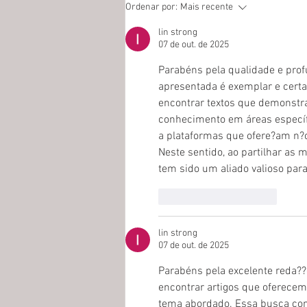
GYC Summit: Encontro Global
Ordenar por:
Mais recente
de Jovens Líderes pelo Clima
em Belo Horizonte
lin strong
07 de out. de 2025
Parabéns pela qualidade e prof
apresentada é exemplar e certa
encontrar textos que demonstr
conhecimento em áreas específi
a plataformas que ofere?am n?
Neste sentido, ao partilhar as 
tem sido um aliado valioso par
Curtir
Responder
lin strong
07 de out. de 2025
Parabéns pela excelente reda??
encontrar artigos que oferecem 
tema abordado. Essa busca con