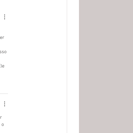
acto das novas leis de
a no Pantanal
 
er 
sso 
Ele 
r 
 o 